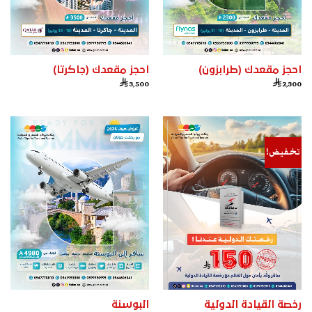
احجز مقعدك (طرابزون)
احجز مقعدك (جاكرتا)


3,500
2,300
تخفيض!
رخصة القيادة الدولية
البوسنة