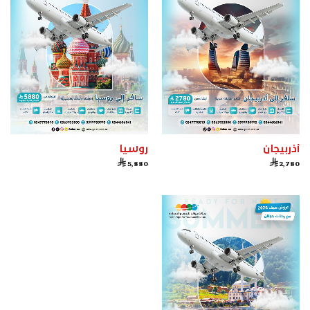
أذربيجان
روسيا


5,880
2,780